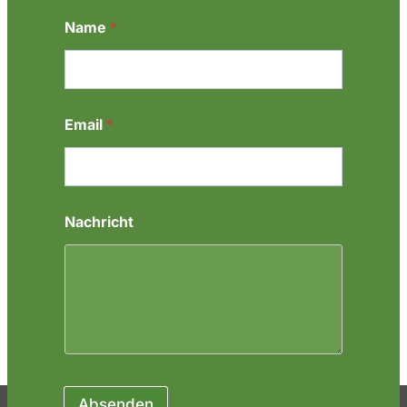
*
Name
*
*
N
a
m
e
Email
*
Nachricht
Absenden