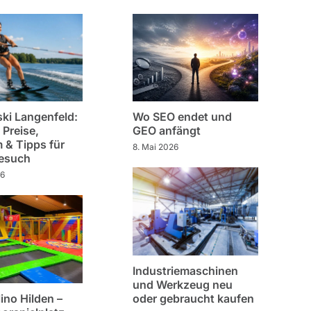
ki Langenfeld:
Wo SEO endet und
 Preise,
GEO anfängt
& Tipps für
8. Mai 2026
Besuch
26
Industriemaschinen
und Werkzeug neu
ino Hilden –
oder gebraucht kaufen