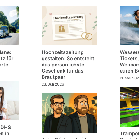
lane:
Hochzeitszeitung
Wassers
tz für
gestalten: So entsteht
Tickets,
orte
das persönlichste
Webcam 
Geschenk für das
euren 
Brautpaar
11. Mai 20
23. Juli 2026
ADHS
n in
Trampol