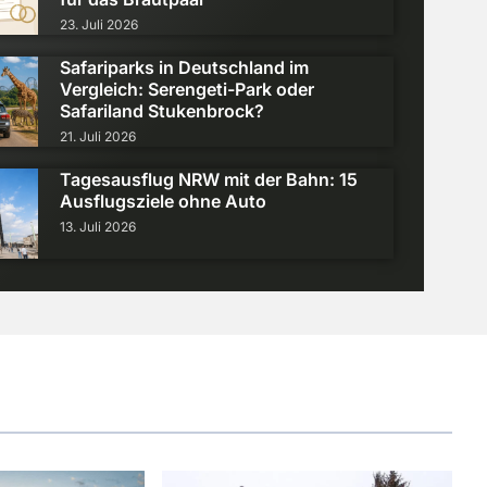
23. Juli 2026
Safariparks in Deutschland im
Vergleich: Serengeti-Park oder
zeitszeitung gestalten: So entst
Safariland Stukenbrock?
21. Juli 2026
önlichste Geschenk für das Brau
Tagesausflug NRW mit der Bahn: 15
Juli 23, 2026
Ausflugsziele ohne Auto
13. Juli 2026
kmittel: Wie widersteht man den ganzen Deals und Boni?