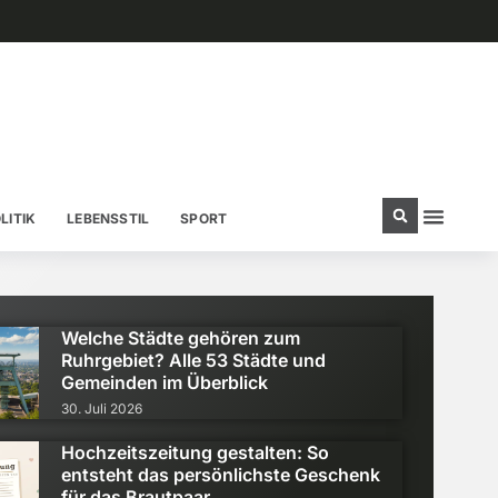
LITIK
LEBENSSTIL
SPORT
Welche Städte gehören zum
R & FREIZEIT
,
MENSCHEN & GESCHICHTEN
Ruhrgebiet? Alle 53 Städte und
Gemeinden im Überblick
30. Juli 2026
Hochzeitszeitung gestalten: So
entsteht das persönlichste Geschenk
für das Brautpaar