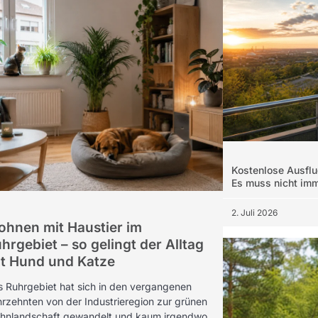
Kostenlose Ausflu
Es muss nicht imm
2. Juli 2026
hnen mit Haustier im
hrgebiet – so gelingt der Alltag
t Hund und Katze
 Ruhrgebiet hat sich in den vergangenen
rzehnten von der Industrieregion zur grünen
hnlandschaft gewandelt und kaum irgendwo