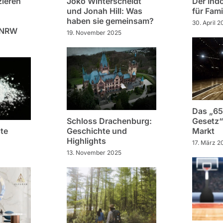
ieren
Joko Winterscheidt
Der Ind
und Jonah Hill: Was
für Fam
haben sie gemeinsam?
30. April 
 NRW
19. November 2025
Das „65
Schloss Drachenburg:
Gesetz“
te
Geschichte und
Markt
Highlights
17. März 2
13. November 2025