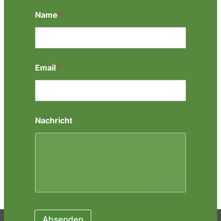
Name
*
Email
*
*
Nachricht
*
*
Absenden