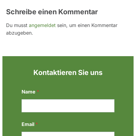
Schreibe einen Kommentar
Du musst
angemeldet
sein, um einen Kommentar
abzugeben.
Kontaktieren Sie uns
E
Name
*
m
a
i
l
N
a
Email
*
c
h