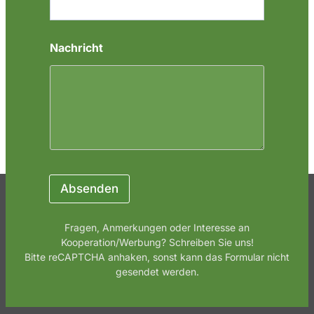
r
i
c
h
Nachricht
t
*
Absenden
Fragen, Anmerkungen oder Interesse an
Kooperation/Werbung? Schreiben Sie uns!
Bitte reCAPTCHA anhaken, sonst kann das Formular nicht
gesendet werden.