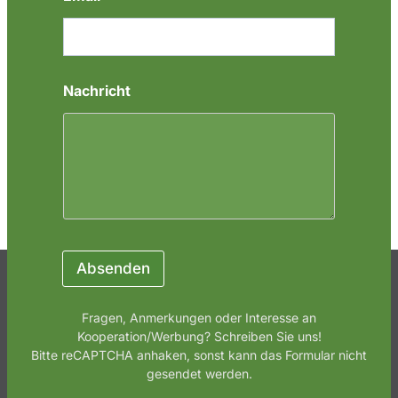
m
e
*
N
a
Nachricht
m
e
Absenden
Fragen, Anmerkungen oder Interesse an
Kooperation/Werbung? Schreiben Sie uns!
Bitte reCAPTCHA anhaken, sonst kann das Formular nicht
gesendet werden.