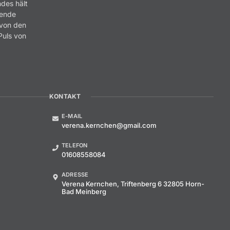
ndes hält
rende
 von den
Puls von
.
KONTAKT
E-MAIL
verena.kernchen@gmail.com
TELEFON
01608558084
ADRESSE
Verena Kernchen, Triftenberg 6 32805 Horn-
Bad Meinberg