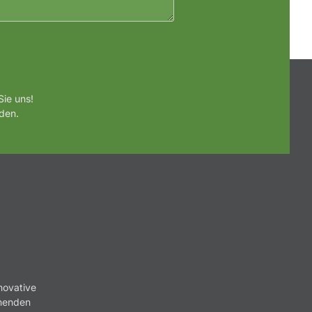
ie uns!
den.
novative
nnenden