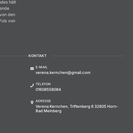
ndes hält
rende
 von den
Puls von
.
KONTAKT
E-MAIL
verena.kernchen@gmail.com
TELEFON
01608558084
ADRESSE
Verena Kernchen, Triftenberg 6 32805 Horn-
Bad Meinberg