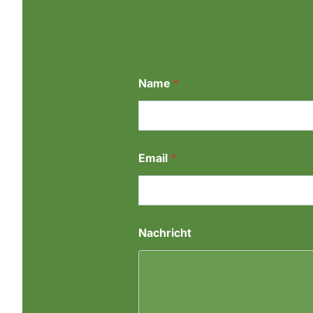
Name
*
Email
*
*
Nachricht
E
m
a
i
l
*