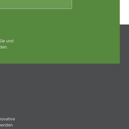
ie uns!
den.
novative
nnenden