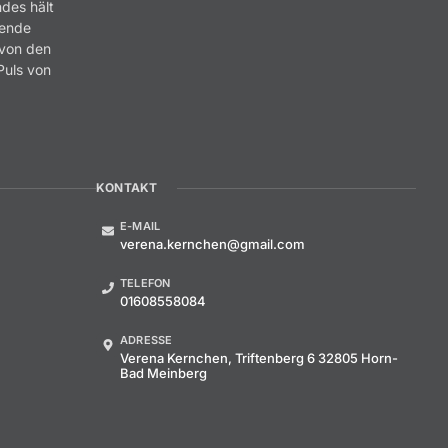
ndes hält
rende
 von den
Puls von
.
KONTAKT
E-MAIL
verena.kernchen@gmail.com
TELEFON
01608558084
ADRESSE
Verena Kernchen, Triftenberg 6 32805 Horn-
Bad Meinberg