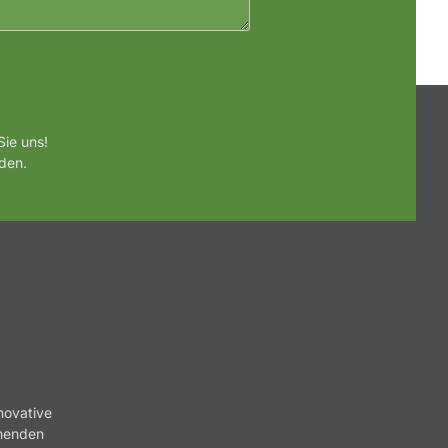
ie uns!
den.
novative
nnenden