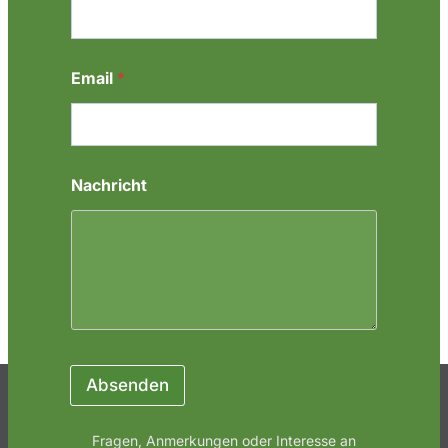
E
Email
*
m
a
i
l
N
a
Nachricht
m
e
*
Absenden
Fragen, Anmerkungen oder Interesse an