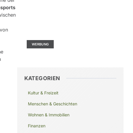
eine der
ssports
wischen
Kontaktieren Sie uns
 von
Ad Size: 336x280 px
WERBUNG
he
h
KATEGORIEN
Kultur & Freizeit
Menschen & Geschichten
Wohnen & Immobilien
Finanzen