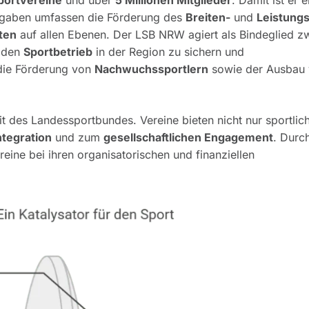
portvereine
und über
5 Millionen Mitglieder
. Damit ist er 
ufgaben umfassen die Förderung des
Breiten-
und
Leistung
ten
auf allen Ebenen. Der LSB NRW agiert als Bindeglied z
m den
Sportbetrieb
in der Region zu sichern und
 die Förderung von
Nachwuchssportlern
sowie der Ausbau
eit des Landessportbundes. Vereine bieten nicht nur sportlic
ntegration
und zum
gesellschaftlichen Engagement
. Durc
ine bei ihren organisatorischen und finanziellen