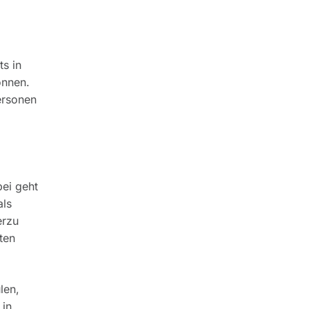
ts in
önnen.
ersonen
ei geht
ls
erzu
äten
len,
 in