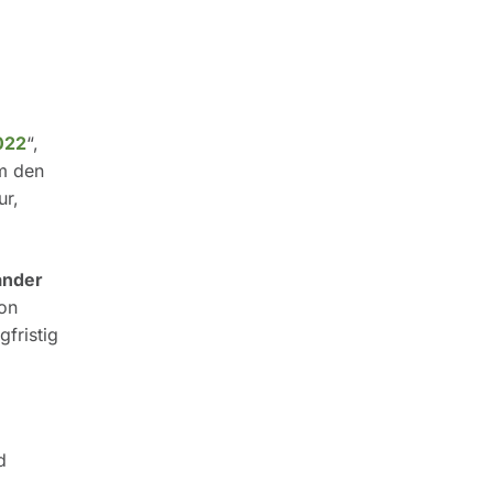
022
“,
um den
ur,
ander
von
gfristig
d