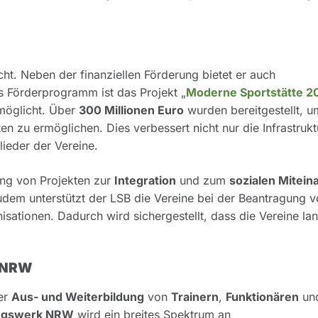
cht. Neben der finanziellen Förderung bietet er auch
es Förderprogramm ist das Projekt „
Moderne Sportstätte 2
öglicht. Über
300 Millionen Euro
wurden bereitgestellt, 
n zu ermöglichen. Dies verbessert nicht nur die Infrastrukt
ieder der Vereine.
ng von Projekten zur
Integration
und zum
sozialen Mitein
udem unterstützt der LSB die Vereine bei der Beantragung 
sationen. Dadurch wird sichergestellt, dass die Vereine lan
s NRW
der
Aus- und Weiterbildung
von
Trainern
,
Funktionären
un
ungswerk NRW
wird ein breites Spektrum an