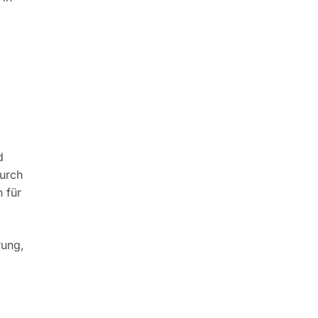
d
durch
n für
rung,