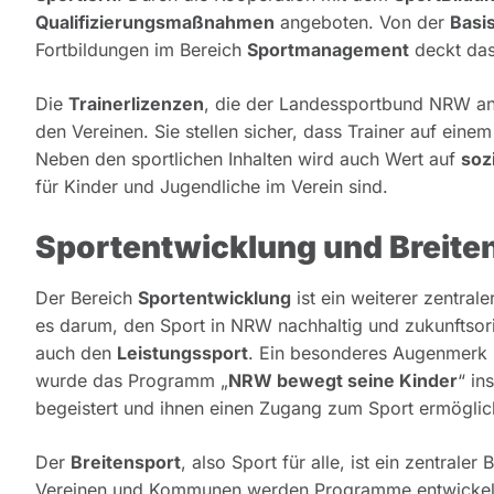
Qualifizierungsmaßnahmen
angeboten. Von der
Basis
Fortbildungen im Bereich
Sportmanagement
deckt das
Die
Trainerlizenzen
, die der Landessportbund NRW anbi
den Vereinen. Sie stellen sicher, dass Trainer auf eine
Neben den sportlichen Inhalten wird auch Wert auf
soz
für Kinder und Jugendliche im Verein sind.
Sportentwicklung und Breite
Der Bereich
Sportentwicklung
ist ein weiterer zentra
es darum, den Sport in NRW nachhaltig und zukunftsorie
auch den
Leistungssport
. Ein besonderes Augenmerk 
wurde das Programm „
NRW bewegt seine Kinder
“ in
begeistert und ihnen einen Zugang zum Sport ermöglic
Der
Breitensport
, also Sport für alle, ist ein zentral
Vereinen und Kommunen werden Programme entwickelt, 