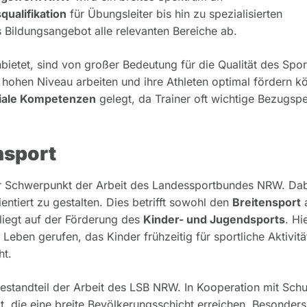
qualifikation
für Übungsleiter bis hin zu spezialisierten
 Bildungsangebot alle relevanten Bereiche ab.
etet, sind von großer Bedeutung für die Qualität des Spor
m hohen Niveau arbeiten und ihre Athleten optimal fördern k
iale Kompetenzen
gelegt, da Trainer oft wichtige Bezugsp
nsport
ler Schwerpunkt der Arbeit des Landessportbundes NRW. Dab
ntiert zu gestalten. Dies betrifft sowohl den
Breitensport
a
liegt auf der Förderung des
Kinder- und Jugendsports
. Hi
s Leben gerufen, das Kinder frühzeitig für sportliche Aktivit
ht.
er Bestandteil der Arbeit des LSB NRW. In Kooperation mit Schu
die eine breite Bevölkerungsschicht erreichen. Besonders