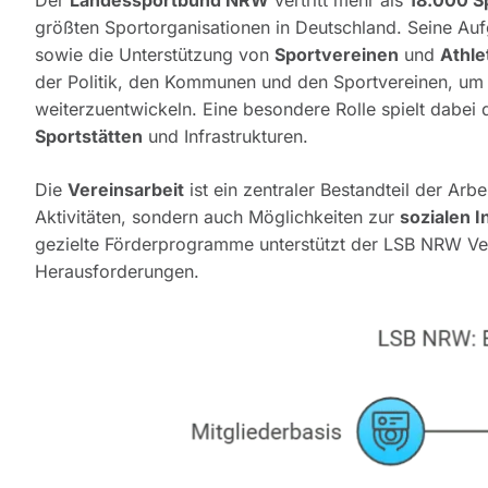
Der
Landessportbund NRW
vertritt mehr als
18.000 S
größten Sportorganisationen in Deutschland. Seine A
sowie die Unterstützung von
Sportvereinen
und
Athle
der Politik, den Kommunen und den Sportvereinen, u
weiterzuentwickeln. Eine besondere Rolle spielt dabei
Sportstätten
und Infrastrukturen.
Die
Vereinsarbeit
ist ein zentraler Bestandteil der Arb
Aktivitäten, sondern auch Möglichkeiten zur
sozialen I
gezielte Förderprogramme unterstützt der LSB NRW Vere
Herausforderungen.