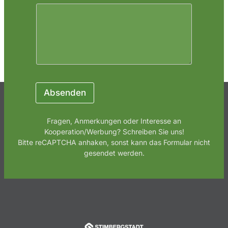
a
i
l
E
m
a
i
l
N
a
Absenden
m
e
Fragen, Anmerkungen oder Interesse an
Kooperation/Werbung? Schreiben Sie uns!
Bitte reCAPTCHA anhaken, sonst kann das Formular nicht
gesendet werden.