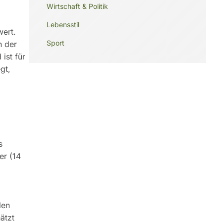
Wirtschaft & Politik
Lebensstil
wert.
Sport
h der
ist für
gt,
s
er (14
len
ätzt