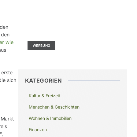
Kontaktieren Sie uns
 den
Ad Size: 336x280 px
r den
er wie
WERBUNG
aus
 erste
ie sich
KATEGORIEN
Kultur & Freizeit
Menschen & Geschichten
Wohnen & Immobilien
 Markt
reis
Finanzen
“,