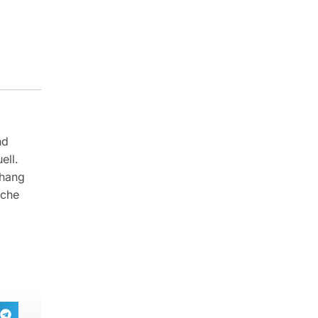
nd
ell.
nhang
sche