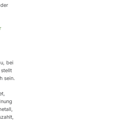
 der
r
u, bei
stellt
h sein.
et,
dnung
etall,
zahlt,