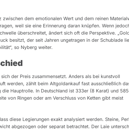
nz zwischen dem emotionalen Wert und dem reinen Material
tragen, weil sie eine Erinnerung daran knüpfen. Wenn jedoc
elle überschreitet, ändert sich oft die Perspektive. „Gold 
k besitzt, der seit Jahren ungetragen in der Schublade lie
ilität“, so Nyberg weiter.
schied
e sich der Preis zusammensetzt. Anders als bei kunstvoll
ft werden, zählt beim Altgoldankauf fast ausschließlich da
 die Hauptrolle. In Deutschland ist 333er (8 Karat) und 585
seite von Ringen oder am Verschluss von Ketten gibt meist
dass diese Legierungen exakt analysiert werden. Steine, Per
cht abgezogen oder separat betrachtet. Der Laie untersch