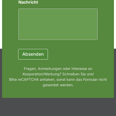
Nachricht
a
m
e
N
a
m
e
E
m
a
i
Absenden
l
Fragen, Anmerkungen oder Interesse an
Kooperation/Werbung? Schreiben Sie uns!
Bitte reCAPTCHA anhaken, sonst kann das Formular nicht
gesendet werden.