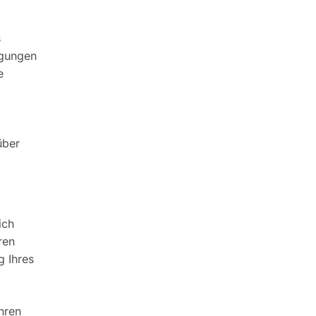
s
ngungen
e
über
ich
ren
g Ihres
hren