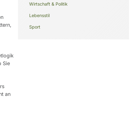
Wirtschaft & Politik
Lebensstil
en
tern,
Sport
tlogik
b Sie
rs
ht an