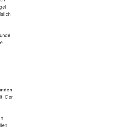
gel
slich
tunde
de
unden
t. Der
an
llen