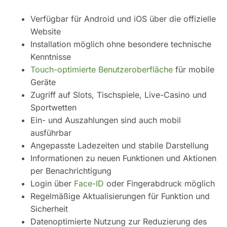
Verfügbar für Android und iOS über die offizielle
Website
Installation möglich ohne besondere technische
Kenntnisse
Touch-optimierte Benutzeroberfläche
für mobile
Geräte
Zugriff auf Slots, Tischspiele, Live-Casino und
Sportwetten
Ein- und Auszahlungen sind auch mobil
ausführbar
Angepasste Ladezeiten und stabile Darstellung
Informationen zu neuen Funktionen und Aktionen
per Benachrichtigung
Login über
Face-ID
oder Fingerabdruck möglich
Regelmäßige Aktualisierungen für Funktion und
Sicherheit
Datenoptimierte Nutzung zur Reduzierung des