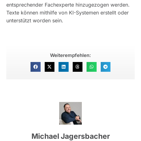
entsprechender Fachexperte hinzugezogen werden.
Texte können mithilfe von KI-Systemen erstellt oder
unterstützt worden sein.
Weiterempfehlen:
Michael Jagersbacher