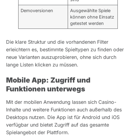
Demoversionen
Ausgewählte Spiele
können ohne Einsatz
getestet werden
Die klare Struktur und die vorhandenen Filter
erleichtern es, bestimmte Spieltypen zu finden oder
neue Varianten auszuprobieren, ohne sich durch
lange Listen klicken zu müssen.
Mobile App: Zugriff und
Funktionen unterwegs
Mit der mobilen Anwendung lassen sich Casino-
Inhalte und weitere Funktionen auch außerhalb des
Desktops nutzen. Die App ist für Android und iOS
verfügbar und bietet Zugriff auf das gesamte
Spielangebot der Plattform.