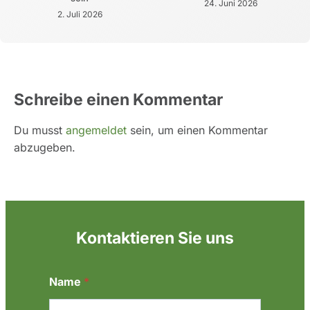
24. Juni 2026
2. Juli 2026
Schreibe einen Kommentar
Du musst
angemeldet
sein, um einen Kommentar
abzugeben.
Kontaktieren Sie uns
N
Name
*
a
c