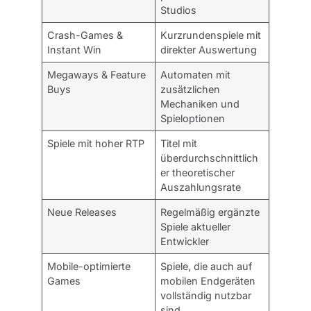
Studios
Crash-Games &
Kurzrundenspiele mit
Instant Win
direkter Auswertung
Megaways & Feature
Automaten mit
Buys
zusätzlichen
Mechaniken und
Spieloptionen
Spiele mit hoher RTP
Titel mit
überdurchschnittlich
er theoretischer
Auszahlungsrate
Neue Releases
Regelmäßig ergänzte
Spiele aktueller
Entwickler
Mobile-optimierte
Spiele, die auch auf
Games
mobilen Endgeräten
vollständig nutzbar
sind