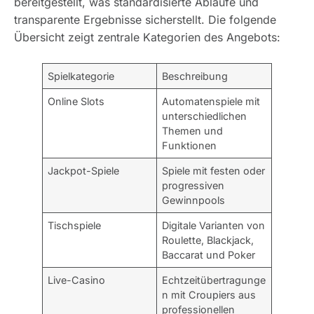
bereitgestellt, was standardisierte Abläufe und
transparente Ergebnisse sicherstellt. Die folgende
Übersicht zeigt zentrale Kategorien des Angebots:
Spielkategorie
Beschreibung
Online Slots
Automatenspiele mit
unterschiedlichen
Themen und
Funktionen
Jackpot-Spiele
Spiele mit festen oder
progressiven
Gewinnpools
Tischspiele
Digitale Varianten von
Roulette, Blackjack,
Baccarat und Poker
Live-Casino
Echtzeitübertragunge
n mit Croupiers aus
professionellen