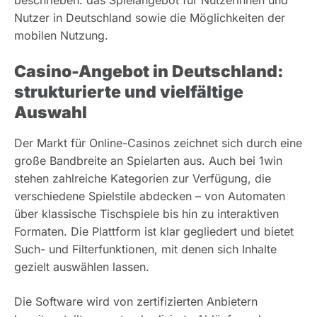
Nutzer in Deutschland sowie die Möglichkeiten der
mobilen Nutzung.
Casino-Angebot in Deutschland:
strukturierte und vielfältige
Auswahl
Der Markt für Online-Casinos zeichnet sich durch eine
große Bandbreite an Spielarten aus. Auch bei 1win
stehen zahlreiche Kategorien zur Verfügung, die
verschiedene Spielstile abdecken – von Automaten
über klassische Tischspiele bis hin zu interaktiven
Formaten. Die Plattform ist klar gegliedert und bietet
Such- und Filterfunktionen, mit denen sich Inhalte
gezielt auswählen lassen.
Die Software wird von zertifizierten Anbietern