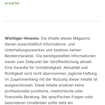
erwartet
Wichtiger Hinweis:
Die Inhalte dieses Magazins
dienen ausschließlich Informations- und
Unterhaltungszwecken und besitzen keinen
Beratercharakter. Die bereitgestellten Informationen
waren zum Zeitpunkt der Veröffentlichung aktuell.
Eine Garantie für Vollständigkeit, Aktualität und
Richtigkeit wird nicht übernommen, jegliche Haftung
im Zusammenhang mit der Nutzung dieser Inhalte ist
ausgeschlossen. Diese Inhalte ersetzen keine
professionelle juristische, medizinische oder
finanzielle Beratung. Bei spezifischen Fragen oder
besonderen Umständen sollte stets ein