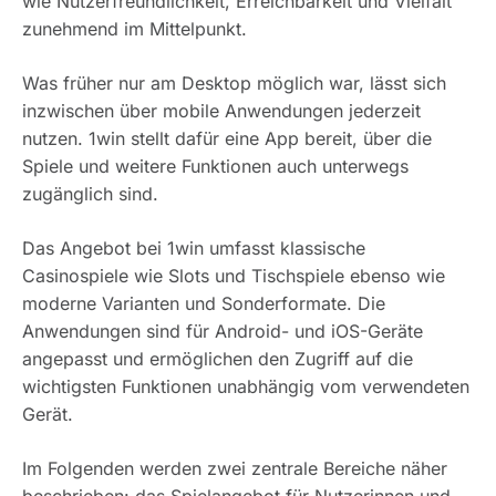
wie Nutzerfreundlichkeit, Erreichbarkeit und Vielfalt
zunehmend im Mittelpunkt.
Was früher nur am Desktop möglich war, lässt sich
inzwischen über mobile Anwendungen jederzeit
nutzen. 1win stellt dafür eine App bereit, über die
Spiele und weitere Funktionen auch unterwegs
zugänglich sind.
Das Angebot bei 1win umfasst klassische
Casinospiele wie Slots und Tischspiele ebenso wie
moderne Varianten und Sonderformate. Die
Anwendungen sind für Android- und iOS-Geräte
angepasst und ermöglichen den Zugriff auf die
wichtigsten Funktionen unabhängig vom verwendeten
Gerät.
Im Folgenden werden zwei zentrale Bereiche näher
beschrieben: das Spielangebot für Nutzerinnen und