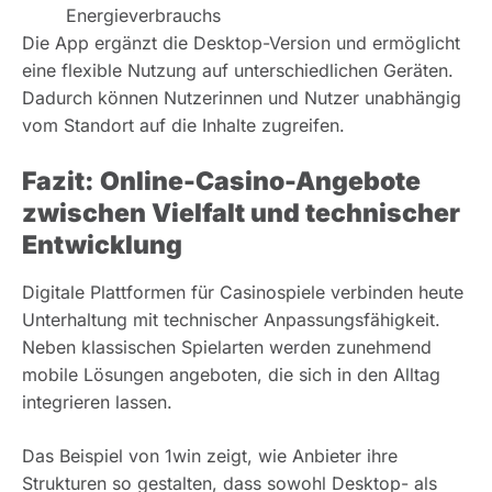
Energieverbrauchs
Die App ergänzt die Desktop-Version und ermöglicht
eine flexible Nutzung auf unterschiedlichen Geräten.
Dadurch können Nutzerinnen und Nutzer unabhängig
vom Standort auf die Inhalte zugreifen.
Fazit: Online-Casino-Angebote
zwischen Vielfalt und technischer
Entwicklung
Digitale Plattformen für Casinospiele verbinden heute
Unterhaltung mit technischer Anpassungsfähigkeit.
Neben klassischen Spielarten werden zunehmend
mobile Lösungen angeboten, die sich in den Alltag
integrieren lassen.
Das Beispiel von 1win zeigt, wie Anbieter ihre
Strukturen so gestalten, dass sowohl Desktop- als