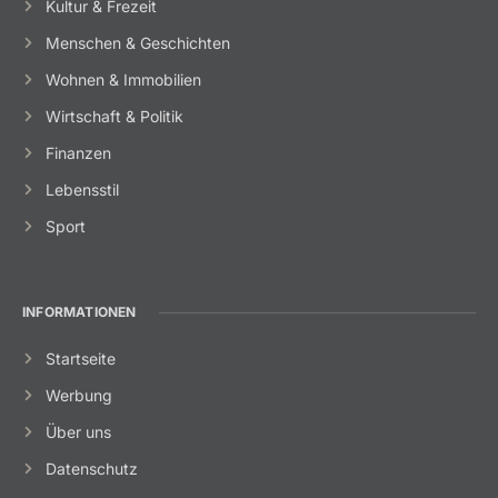
Kultur & Frezeit
Menschen & Geschichten
Wohnen & Immobilien
Wirtschaft & Politik
Finanzen
Lebensstil
Sport
INFORMATIONEN
Startseite
Werbung
Über uns
Datenschutz