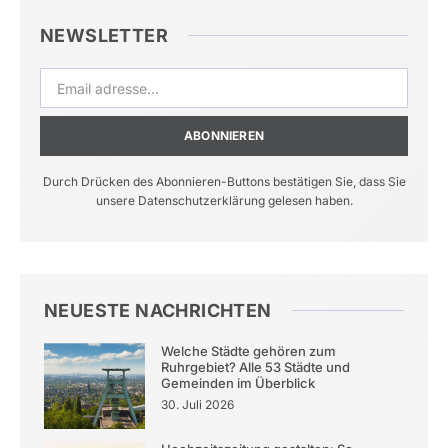
NEWSLETTER
ABONNIEREN
Durch Drücken des Abonnieren-Buttons bestätigen Sie, dass Sie
unsere Datenschutzerklärung gelesen haben.
NEUESTE NACHRICHTEN
Welche Städte gehören zum
Ruhrgebiet? Alle 53 Städte und
Gemeinden im Überblick
30. Juli 2026