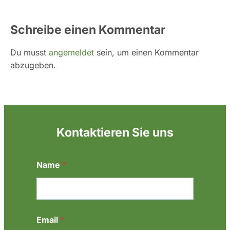
Schreibe einen Kommentar
Du musst
angemeldet
sein, um einen Kommentar
abzugeben.
Kontaktieren Sie uns
E
Name
*
m
a
i
l
N
a
Email
*
m