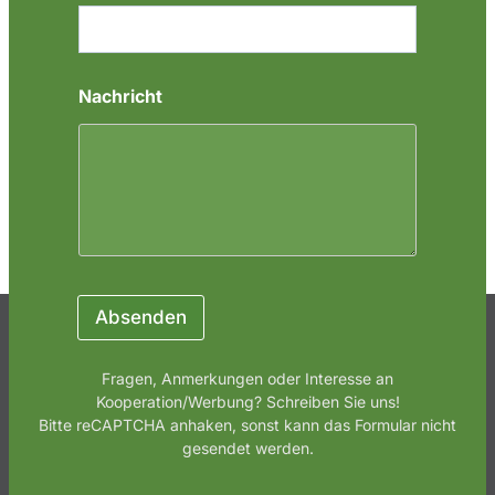
e
E
m
a
i
Nachricht
l
Absenden
Fragen, Anmerkungen oder Interesse an
Kooperation/Werbung? Schreiben Sie uns!
Bitte reCAPTCHA anhaken, sonst kann das Formular nicht
gesendet werden.