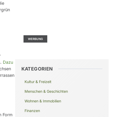
die
rgrün
Kontaktieren Sie uns
Ad Size: 336x280 px
WERBUNG
r
n.
Dazu
KATEGORIEN
achsen
errassen
Kultur & Freizeit
Menschen & Geschichten
Wohnen & Immobilien
Finanzen
in Form