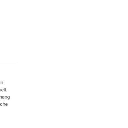
nd
ell.
nhang
sche