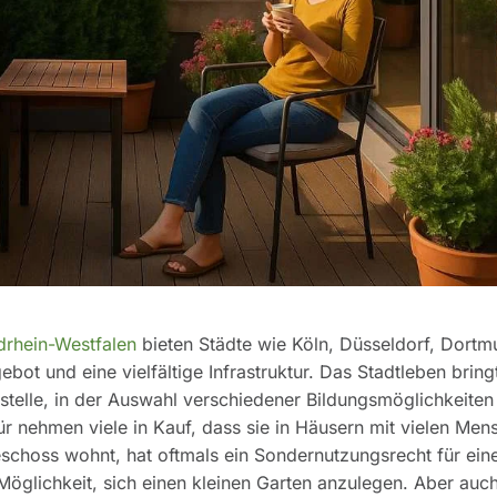
drhein-Westfalen
bieten Städte wie Köln, Düsseldorf, Dortm
ot und eine vielfältige Infrastruktur. Das Stadtleben bring
itsstelle, in der Auswahl verschiedener Bildungsmöglichkeiten
ür nehmen viele in Kauf, dass sie in Häusern mit vielen Men
choss wohnt, hat oftmals ein Sondernutzungsrecht für ein
öglichkeit, sich einen kleinen Garten anzulegen. Aber auc