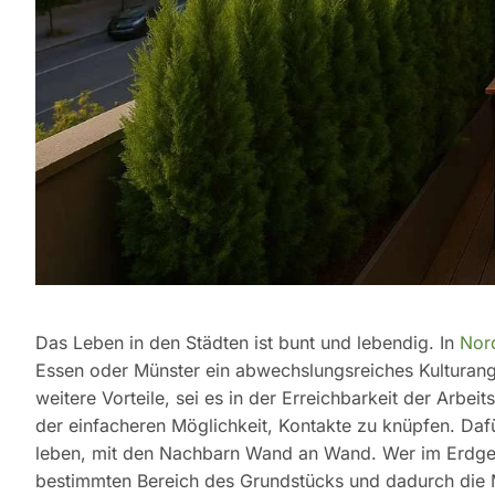
Das Leben in den Städten ist bunt und lebendig. In
Nor
Essen oder Münster ein abwechslungsreiches Kulturangeb
weitere Vorteile, sei es in der Erreichbarkeit der Arbe
der einfacheren Möglichkeit, Kontakte zu knüpfen. Daf
leben, mit den Nachbarn Wand an Wand. Wer im Erdges
bestimmten Bereich des Grundstücks und dadurch die M