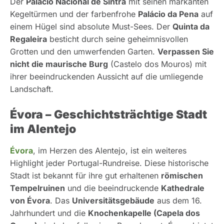
Der
Palácio Nacional de Sintra
mit seinen markanten
Kegeltürmen und der farbenfrohe
Palácio da Pena
auf
einem Hügel sind absolute Must-Sees. Der
Quinta da
Regaleira
besticht durch seine geheimnisvollen
Grotten und den umwerfenden Garten.
Verpassen Sie
nicht die maurische Burg
(Castelo dos Mouros) mit
ihrer beeindruckenden Aussicht auf die umliegende
Landschaft.
Évora – Geschichtsträchtige Stadt
im Alentejo
Évora
, im Herzen des Alentejo, ist ein weiteres
Highlight jeder Portugal-Rundreise. Diese historische
Stadt ist bekannt für ihre gut erhaltenen
römischen
Tempelruinen
und die beeindruckende
Kathedrale
von Évora
. Das
Universitätsgebäude
aus dem 16.
Jahrhundert und die
Knochenkapelle (Capela dos