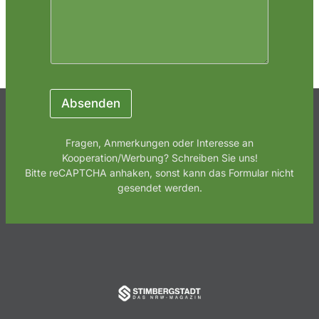
h
r
i
c
h
t
N
a
Absenden
m
e
Fragen, Anmerkungen oder Interesse an
Kooperation/Werbung? Schreiben Sie uns!
Bitte reCAPTCHA anhaken, sonst kann das Formular nicht
gesendet werden.