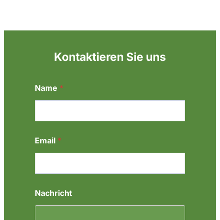
Kontaktieren Sie uns
Name
*
Email
*
*
Nachricht
N
a
c