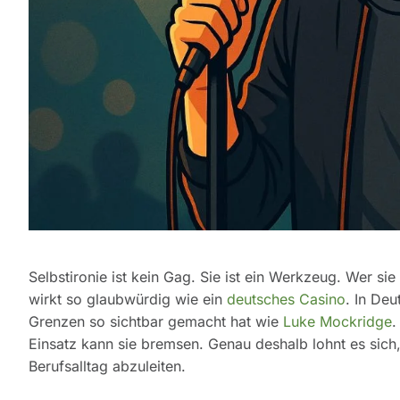
Selbstironie ist kein Gag. Sie ist ein Werkzeug. Wer s
wirkt so glaubwürdig wie ein
deutsches Casino
. In De
Grenzen so sichtbar gemacht hat wie
Luke Mockridge
.
Einsatz kann sie bremsen. Genau deshalb lohnt es sich
Berufsalltag abzuleiten.