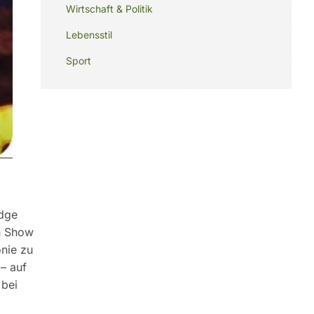
Wirtschaft & Politik
Lebensstil
Sport
idge
en Show
onie zu
– auf
 bei