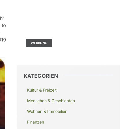
h“
Kontaktieren Sie uns
 to
Ad Size: 336x280 px
-
019
WERBUNG
KATEGORIEN
Kultur & Freizeit
Menschen & Geschichten
Wohnen & Immobilien
Finanzen