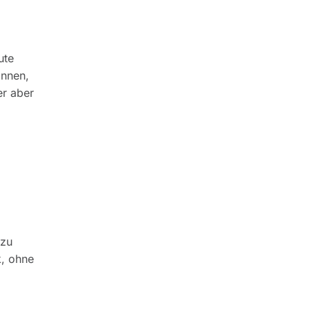
ute
innen,
er aber
 zu
k, ohne