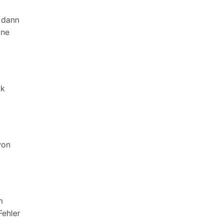
 dann
ine
ck
von
m
Fehler