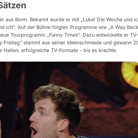
 Sätzen
r aus Bonn. Bekannt wurde er mit „Luke! Die Woche und ic
und ich“. Auf der Bühne folgten Programme wie „A Way Back
neue Tourprogramm „Funny Times“. Dazu entwickelte er TV
g-Freitag“ stammt aus seiner Ideenschmiede und gewann 2
le Hallen, erfolgreiche TV-Formate – bis es krachte.