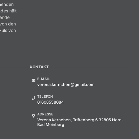
nnenden
ndes hält
rende
 von den
Puls von
.
KONTAKT
E-MAIL
verena.kernchen@gmail.com
TELEFON
01608558084
ADRESSE
Verena Kernchen, Triftenberg 6 32805 Horn-
Bad Meinberg