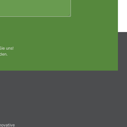
ie uns!
den.
novative