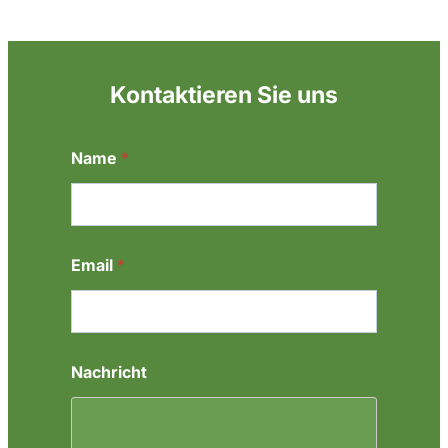
Kontaktieren Sie uns
Name
*
N
Email
*
a
m
e
E
m
a
Nachricht
i
l
*