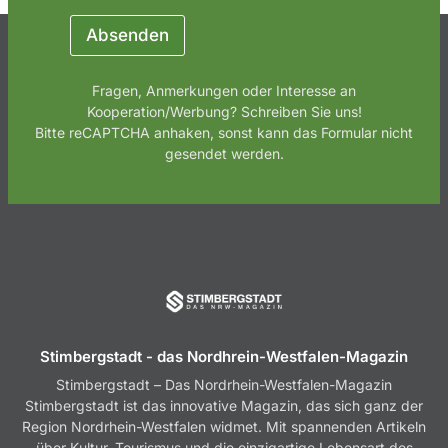
m
a
Absenden
i
l
N
Fragen, Anmerkungen oder Interesse an
a
Kooperation/Werbung? Schreiben Sie uns!
c
Bitte reCAPTCHA anhaken, sonst kann das Formular nicht
h
gesendet werden.
r
i
c
h
t
Stimbergstadt - das Nordhrein-Westfalen-Magazin
Stimbergstadt – Das Nordrhein-Westfalen-Magazin
Stimbergstadt ist das innovative Magazin, das sich ganz der
Region Nordrhein-Westfalen widmet. Mit spannenden Artikeln
über Kultur, Tourismus und die einzigartige Lebensart des