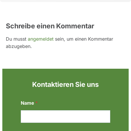
Schreibe einen Kommentar
Du musst
angemeldet
sein, um einen Kommentar
abzugeben.
Kontaktieren Sie uns
*
Name
*
*
N
a
c
h