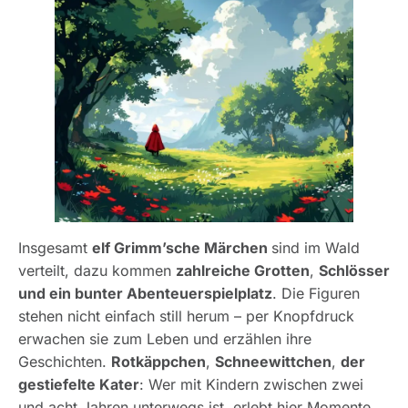
Insgesamt
elf Grimm’sche Märchen
sind im Wald
verteilt, dazu kommen
zahlreiche Grotten
,
Schlösser
und ein bunter Abenteuerspielplatz
. Die Figuren
stehen nicht einfach still herum – per Knopfdruck
erwachen sie zum Leben und erzählen ihre
Geschichten.
Rotkäppchen
,
Schneewittchen
,
der
gestiefelte Kater
: Wer mit Kindern zwischen zwei
und acht Jahren unterwegs ist, erlebt hier Momente