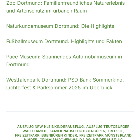
Zoo Dortmund: Familienfreundliches Naturerlebnis
und Artenschutz im urbanen Raum
Naturkundemuseum Dortmund: Die Highlights
Fußballmuseum Dortmund: Highlights und Fakten
Pace Museum: Spannendes Automobilmuseum in
Dortmund
Westfalenpark Dortmund: PSD Bank Sommerkino,
Lichterfest & Parksommer 2025 im Überblick
AUSFLUG NRW KLEINKINDERAUSFLUG
,
AUSFLUG TEUTOBURGER
WALD FAMILIE
,
FAMILIENAUSFLUG IBBENBÜREN
,
FREIZEIT
,
FREIZEITPARK IBBENBÜREN KINDER
,
FREIZEITPARK MÜNSTERLAND
KINDER
,
GRIMM MÄRCHEN WALD NRW
,
KINDERAUSFLUG