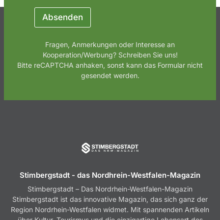
i
c
Absenden
h
t
N
Fragen, Anmerkungen oder Interesse an
a
Kooperation/Werbung? Schreiben Sie uns!
c
Bitte reCAPTCHA anhaken, sonst kann das Formular nicht
h
gesendet werden.
r
i
c
h
t
Stimbergstadt - das Nordhrein-Westfalen-Magazin
Stimbergstadt – Das Nordrhein-Westfalen-Magazin
Stimbergstadt ist das innovative Magazin, das sich ganz der
Region Nordrhein-Westfalen widmet. Mit spannenden Artikeln
über Kultur, Tourismus und die einzigartige Lebensart des