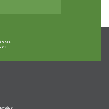
ie uns!
den.
novative