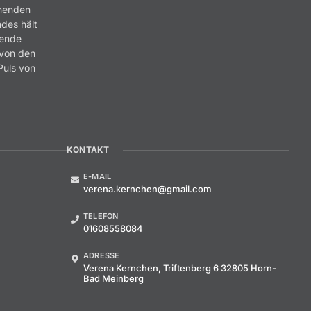
nnenden
ndes hält
rende
 von den
Puls von
.
KONTAKT
E-MAIL
verena.kernchen@gmail.com
TELEFON
01608558084
ADRESSE
Verena Kernchen, Triftenberg 6 32805 Horn-
Bad Meinberg