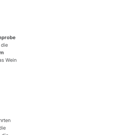
nprobe
 die
im
las Wein
hrten
die