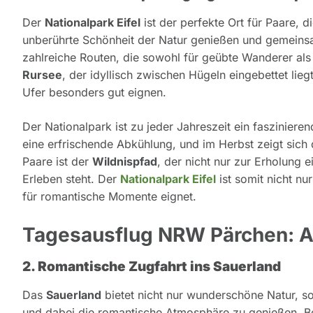
Der
Nationalpark Eifel
ist der perfekte Ort für Paare, 
unberührte Schönheit der Natur genießen und gemeins
zahlreiche Routen, die sowohl für geübte Wanderer als
Rursee
, der idyllisch zwischen Hügeln eingebettet lieg
Ufer besonders gut eignen.
Der Nationalpark ist zu jeder Jahreszeit ein fasziniere
eine erfrischende Abkühlung, und im Herbst zeigt sich 
Paare ist der
Wildnispfad
, der nicht nur zur Erholung
Erleben steht. Der
Nationalpark Eifel
ist somit nicht n
für romantische Momente eignet.
Tagesausflug NRW Pärchen: A
2. Romantische Zugfahrt ins Sauerland
Das
Sauerland
bietet nicht nur wunderschöne Natur, so
und dabei die romantische Atmosphäre zu genießen. B