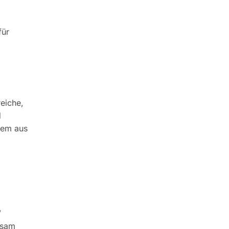
für
reiche,
d
dem aus
W
nsam