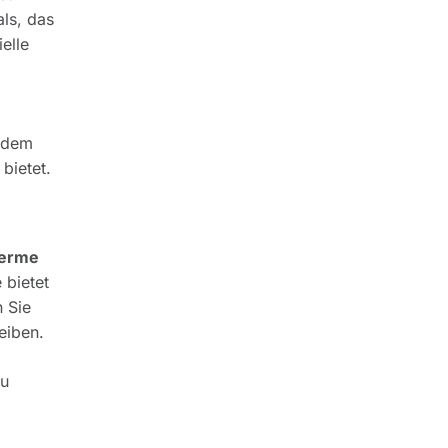
ls, das
elle
f dem
bietet.
erme
 bietet
n Sie
eiben.
zu