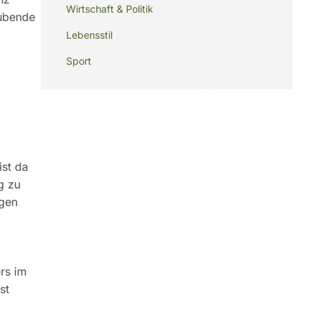
Wirtschaft & Politik
aubende
Lebensstil
Sport
ist da
g zu
egen
rs im
st