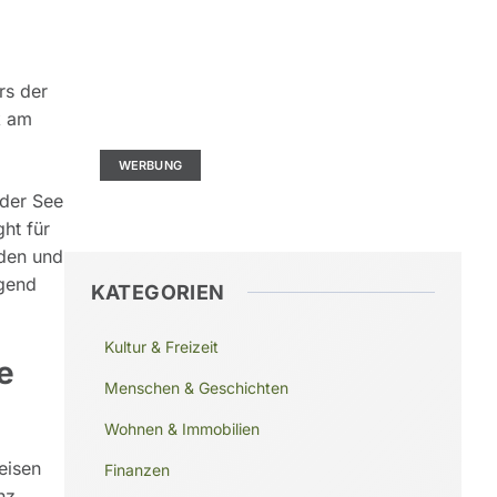
rs der
Kontaktieren Sie uns
k am
Ad Size: 336x280 px
WERBUNG
 der See
ht für
nden und
agend
KATEGORIEN
Kultur & Freizeit
e
Menschen & Geschichten
Wohnen & Immobilien
eisen
Finanzen
nz