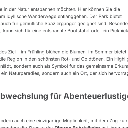
die in der Natur entspannen möchten. Hier können Sie die
am idyllische Wanderwege entlanggehen. Der Park bietet
 auch für gemütliche Spaziergänger geeignet sind. Besonde
t, kann sich für eine entspannte Bootsfahrt oder ein Picknic
ndes Ziel – im Frühling blühen die Blumen, im Sommer bietet
die Region in den schönsten Rot- und Goldtönen. Ein Highlig
 einlädt, sondern auch als Symbol für das gemeinsame Erku
ur ein Naturparadies, sondern auch ein Ort, der sich hervorr
bwechslung für Abenteuerlustig
ndern auch eine einzigartige Möglichkeit, mit dem Zug zu r
esonders die Strecke der
Oberen Ruhrtalbahn
hat ihren ga