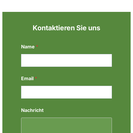
Kontaktieren Sie uns
N
Name
*
a
m
e
E
m
a
Email
*
i
l
*
Nachricht