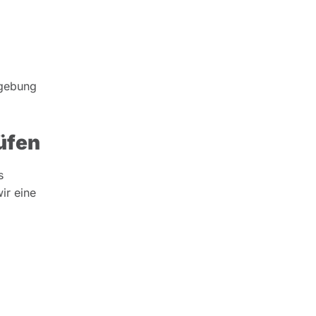
zgebung
üfen
s
ir eine