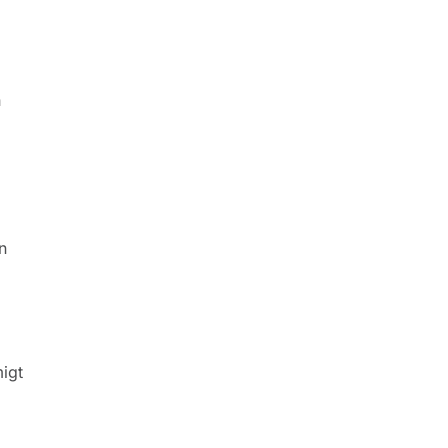
h
n
igt