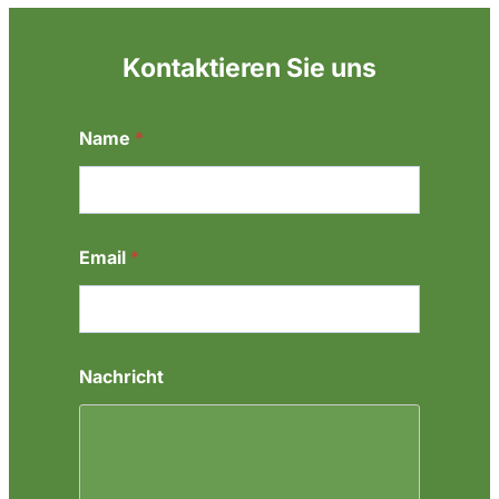
Kontaktieren Sie uns
*
Name
*
N
a
m
e
N
a
Email
*
m
e
Nachricht