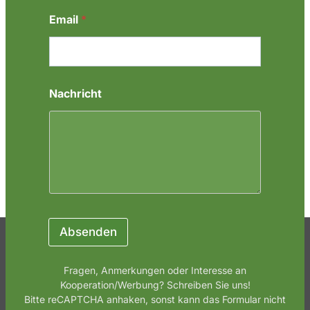
i
c
Email
*
h
t
N
a
m
e
Nachricht
N
a
m
e
Absenden
Fragen, Anmerkungen oder Interesse an
Kooperation/Werbung? Schreiben Sie uns!
Bitte reCAPTCHA anhaken, sonst kann das Formular nicht