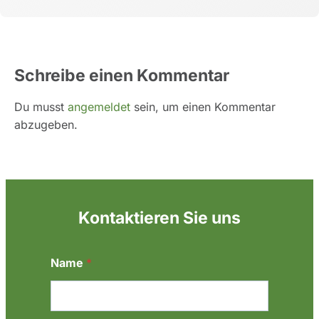
Schreibe einen Kommentar
Du musst
angemeldet
sein, um einen Kommentar
abzugeben.
Kontaktieren Sie uns
N
Name
*
a
c
h
r