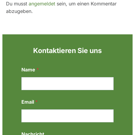
Du musst
angemeldet
sein, um einen Kommentar
abzugeben.
Kontaktieren Sie uns
Name
*
E
Email
*
m
a
i
l
*
*
Nachricht