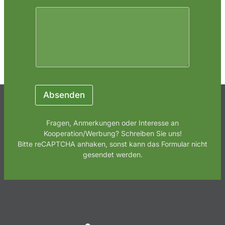
l
N
a
c
h
r
i
c
h
Absenden
t
Fragen, Anmerkungen oder Interesse an
Kooperation/Werbung? Schreiben Sie uns!
Bitte reCAPTCHA anhaken, sonst kann das Formular nicht
gesendet werden.