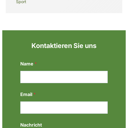
Sport
Kontaktieren Sie uns
Name
*
N
Email
*
a
m
e
E
m
a
Nachricht
i