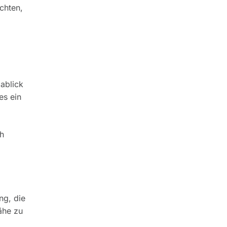
chten,
ablick
es ein
ch
ng, die
ähe zu