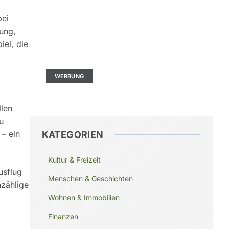
bei
tung,
Kontaktieren Sie uns
iel, die
Ad Size: 336x280 px
WERBUNG
llen
u
 – ein
KATEGORIEN
Kultur & Freizeit
usflug
Menschen & Geschichten
nzählige
Wohnen & Immobilien
Finanzen