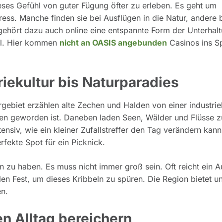
es Gefühl von guter Fügung öfter zu erleben. Es geht um
ess. Manche finden sie bei Ausflügen in die Natur, andere 
 gehört dazu auch online eine entspannte Form der Unterhal
bel. Hier kommen
nicht an OASIS angebunden
Casinos ins Sp
riekultur bis Naturparadies
rgebiet erzählen alte Zechen und Halden von einer industrie
ten geworden ist. Daneben laden Seen, Wälder und Flüsse z
ensiv, wie ein kleiner Zufallstreffer den Tag verändern kann
fekte Spot für ein Picknick.
u haben. Es muss nicht immer groß sein. Oft reicht ein A
len Fest, um dieses Kribbeln zu spüren. Die Region bietet u
en.
n Alltag bereichern