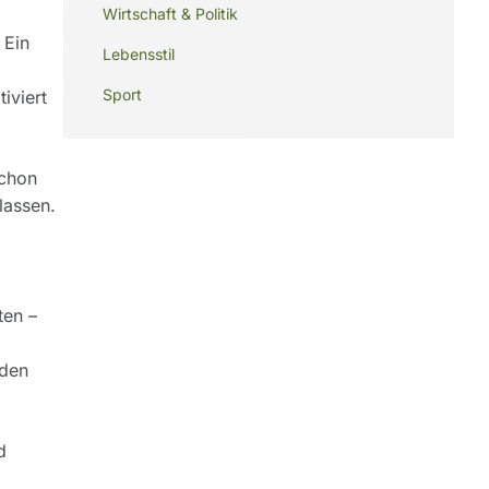
Wirtschaft & Politik
 Ein
Lebensstil
Sport
iviert
schon
lassen.
ten –
 den
d