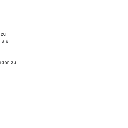
 zu
 als
erden zu