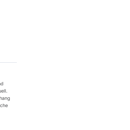
nd
ell.
nhang
sche