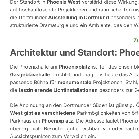
Der Standort in
Phoenix West
verstärkt diese Wirkung.
auf hochauflösende Projektionen und räumliche Tonmi
die Dortmunder
Ausstellung in Dortmund
besonders.
strukturierte Dramaturgie und ein Ambiente, das den 
Zu
Architektur und Standort: Pho
Die Phoenixhalle am
Phoenixplatz
ist Teil des Ensemb
Gasgebläsehalle
errichtet und prägt bis heute das Are
passende Bühne für
monumentale
Projektionen. Stahl,
die
faszinierende Lichtinstallationen
besonders zur G
Die Anbindung an den Dortmunder Süden ist günstig. Öf
West gibt es verschiedene
Parkmöglichkeiten von öffe
Parkhaus am
Phoenixplatz
. Die Adresse lautet Phoeni
überregionale Besucher gut erreichbar. Vor oder nach
Aussichtspunkten zum Verweilen ein.