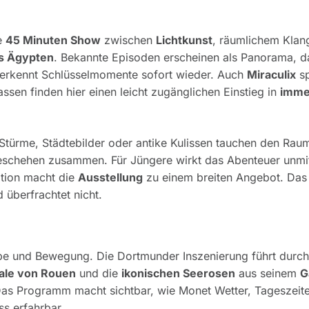
e
45 Minuten Show
zwischen
Lichtkunst
, räumlichem Klan
is Ägypten
. Bekannte Episoden erscheinen als Panorama, d
 erkennt Schlüsselmomente sofort wieder. Auch
Miraculix
sp
assen finden hier einen leicht zugänglichen Einstieg in
imme
Stürme, Städtebilder oder antike Kulissen tauchen den Raum
schehen zusammen. Für Jüngere wirkt das Abenteuer unmit
ation macht die
Ausstellung
zu einem breiten Angebot. Das
d überfrachtet nicht.
rbe und Bewegung. Die Dortmunder Inszenierung führt durch
ale von Rouen
und die
ikonischen Seerosen
aus seinem
G
as Programm macht sichtbar, wie Monet Wetter, Tageszeit
ss erfahrbar.