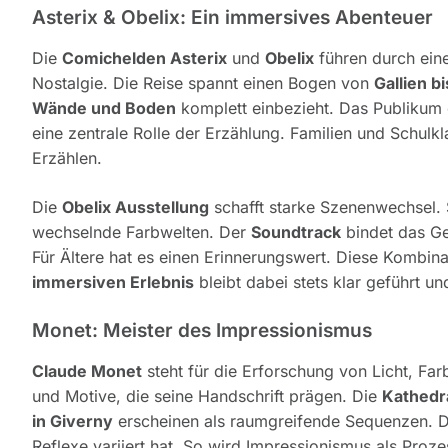
Asterix & Obelix: Ein immersives Abenteuer
Die
Comichelden Asterix
und
Obelix
führen durch ein
Nostalgie. Die Reise spannt einen Bogen von
Gallien b
Wände und Boden
komplett einbezieht. Das Publikum
eine zentrale Rolle der Erzählung. Familien und Schulkl
Erzählen.
Die
Obelix Ausstellung
schafft starke Szenenwechsel. 
wechselnde Farbwelten. Der
Soundtrack
bindet das Ge
Für Ältere hat es einen Erinnerungswert. Diese Kombin
immersiven Erlebnis
bleibt dabei stets klar geführt un
Monet: Meister des Impressionismus
Claude Monet
steht für die Erforschung von Licht, Fa
und Motive, die seine Handschrift prägen. Die
Kathedr
in Giverny
erscheinen als raumgreifende Sequenzen. D
Reflexe variiert hat. So wird Impressionismus als Proze