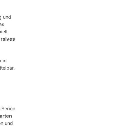
g und
as
ielt
rsives
 in
telbar.
 Serien
arten
en und