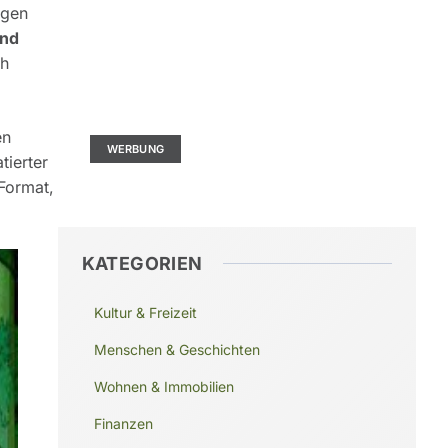
ngen
nd
ch
Kontaktieren Sie uns
Ad Size: 336x280 px
en
WERBUNG
tierter
Format,
KATEGORIEN
Kultur & Freizeit
Menschen & Geschichten
Wohnen & Immobilien
Finanzen