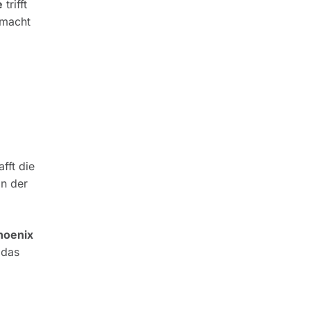
e
trifft
 macht
fft die
in der
hoenix
 das