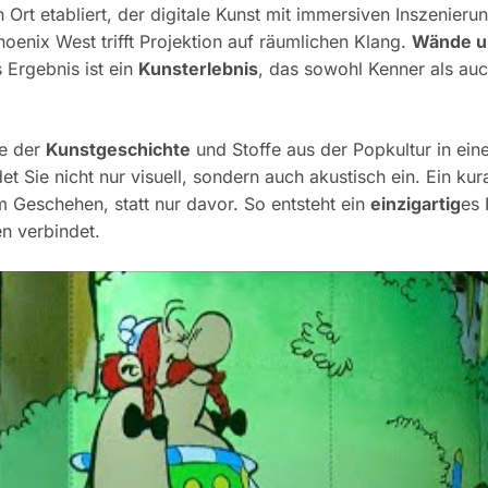
 Ort etabliert, der digitale Kunst mit immersiven Inszenieru
hoenix West trifft Projektion auf räumlichen Klang.
Wände u
s Ergebnis ist ein
Kunsterlebnis
, das sowohl Kenner als au
ke der
Kunstgeschichte
und Stoffe aus der Popkultur in ein
et Sie nicht nur visuell, sondern auch akustisch ein. Ein kura
m Geschehen, statt nur davor. So entsteht ein
einzigartig
es 
n verbindet.