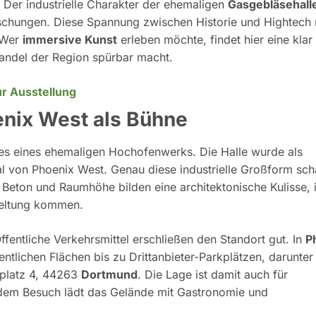
 Der industrielle Charakter der ehemaligen
Gasgebläsehall
schungen. Diese Spannung zwischen Historie und Hightech
 Wer
immersive Kunst
erleben möchte, findet hier eine klar
Wandel der Region spürbar macht.
r Ausstellung
enix West als Bühne
les eines ehemaligen Hochofenwerks. Die Halle wurde als
al von Phoenix West. Genau diese industrielle Großform scha
 Beton und Raumhöhe bilden eine architektonische Kulisse, 
eltung kommen.
fentliche Verkehrsmittel erschließen den Standort gut. In
P
ntlichen Flächen bis zu Drittanbieter-Parkplätzen, darunter
xplatz 4, 44263
Dortmund
. Die Lage ist damit auch für
 dem Besuch lädt das Gelände mit Gastronomie und