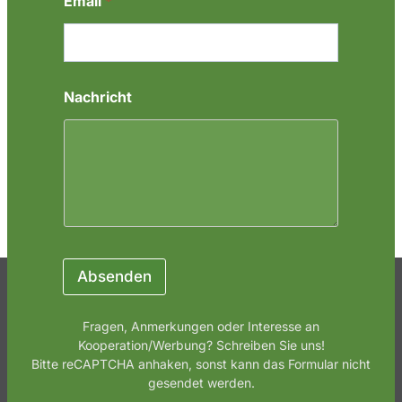
Email
*
h
t
E
m
a
i
Nachricht
l
N
a
m
e
Absenden
Fragen, Anmerkungen oder Interesse an
Kooperation/Werbung? Schreiben Sie uns!
Bitte reCAPTCHA anhaken, sonst kann das Formular nicht
gesendet werden.