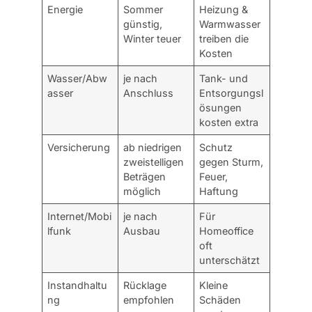
Energie
Sommer
Heizung &
günstig,
Warmwasser
Winter teuer
treiben die
Kosten
Wasser/Abw
je nach
Tank- und
asser
Anschluss
Entsorgungsl
ösungen
kosten extra
Versicherung
ab niedrigen
Schutz
zweistelligen
gegen Sturm,
Beträgen
Feuer,
möglich
Haftung
Internet/Mobi
je nach
Für
lfunk
Ausbau
Homeoffice
oft
unterschätzt
Instandhaltu
Rücklage
Kleine
ng
empfohlen
Schäden