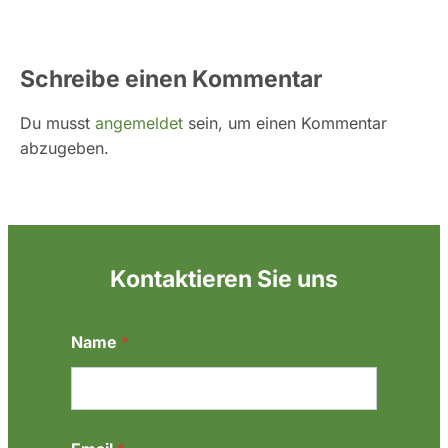
Schreibe einen Kommentar
Du musst
angemeldet
sein, um einen Kommentar
abzugeben.
Kontaktieren Sie uns
N
Name
*
a
c
h
r
i
c