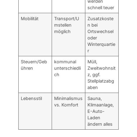
werden
schnell teuer
Mobilität
Transport/U
Zusatzkoste
mstellen
n bei
möglich
Ortswechsel
oder
Winterquartie
r
Steuern/Geb
kommunal
Müll,
ühren
unterschiedli
Zweitwohnsit
ch
z, ggf.
Stellplatzabg
aben
Lebensstil
Minimalismus
Sauna,
vs. Komfort
Klimaanlage,
E-Auto-
Laden
ändern alles