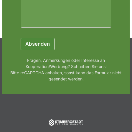
c
h
r
i
c
h
t
Absenden
Fragen, Anmerkungen oder Interesse an
Kooperation/Werbung? Schreiben Sie uns!
Bitte reCAPTCHA anhaken, sonst kann das Formular nicht
gesendet werden.