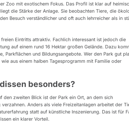
cher Zoo mit exotischem Fokus. Das Profil ist klar auf heimi
liegt die Stärke der Anlage. Sie beobachten Tiere, die ökol
den Besuch verständlicher und oft auch lehrreicher als in st
eien Eintritts attraktiv. Fachlich interessant ist jedoch die
altung auf einem rund 16 Hektar großen Gelände. Dazu ko
e, Parkflächen und Bildungsangebote. Wer den Park gut pla
n wie aus einem halben Tagesprogramm mit Familie oder
rdissen besonders?
uf den zweiten Blick ist der Park ein Ort, an dem sich
rzahnen. Anders als viele Freizeitanlagen arbeitet der Ti
turerfahrung statt auf künstliche Inszenierung. Das ist für F
en ein klarer Vorteil.