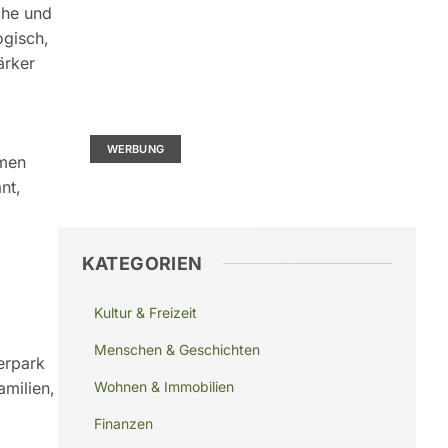
sche und
ogisch,
ärker
Kontaktieren Sie uns
Ad Size: 336x280 px
WERBUNG
mmen
nt,
KATEGORIEN
Kultur & Freizeit
Menschen & Geschichten
erpark
Wohnen & Immobilien
amilien,
Finanzen