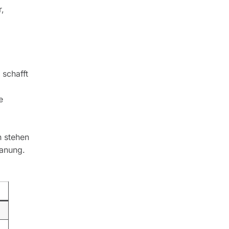
r,
 schafft
e
h stehen
lanung.