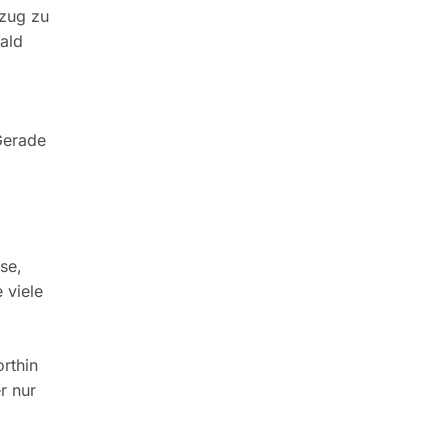
ezug zu
ald
Gerade
se,
 viele
orthin
r nur